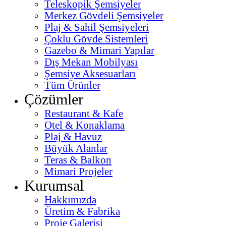
Teleskopik Şemsiyeler
Merkez Gövdeli Şemsiyeler
Plaj & Sahil Şemsiyeleri
Çoklu Gövde Sistemleri
Gazebo & Mimari Yapılar
Dış Mekan Mobilyası
Şemsiye Aksesuarları
Tüm Ürünler
Çözümler
Restaurant & Kafe
Otel & Konaklama
Plaj & Havuz
Büyük Alanlar
Teras & Balkon
Mimari Projeler
Kurumsal
Hakkımızda
Üretim & Fabrika
Proje Galerisi