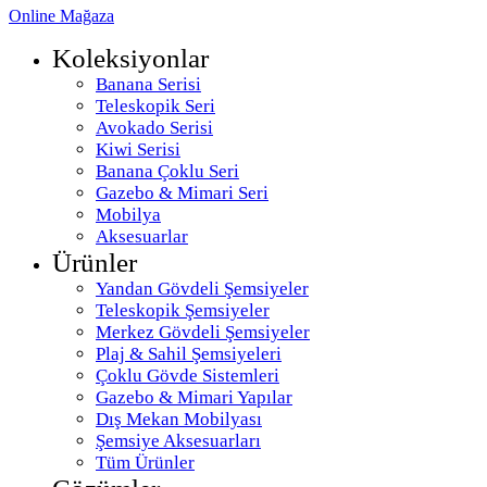
Online Mağaza
Koleksiyonlar
Banana Serisi
Teleskopik Seri
Avokado Serisi
Kiwi Serisi
Banana Çoklu Seri
Gazebo & Mimari Seri
Mobilya
Aksesuarlar
Ürünler
Yandan Gövdeli Şemsiyeler
Teleskopik Şemsiyeler
Merkez Gövdeli Şemsiyeler
Plaj & Sahil Şemsiyeleri
Çoklu Gövde Sistemleri
Gazebo & Mimari Yapılar
Dış Mekan Mobilyası
Şemsiye Aksesuarları
Tüm Ürünler