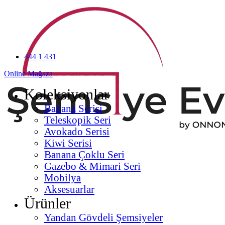
444 1 431
Online Mağaza
Koleksiyonlar
Banana Serisi
Teleskopik Seri
Avokado Serisi
Kiwi Serisi
Banana Çoklu Seri
Gazebo & Mimari Seri
Mobilya
Aksesuarlar
Ürünler
Yandan Gövdeli Şemsiyeler