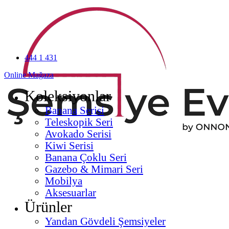
444 1 431
Online Mağaza
Koleksiyonlar
Banana Serisi
Teleskopik Seri
Avokado Serisi
Kiwi Serisi
Banana Çoklu Seri
Gazebo & Mimari Seri
Mobilya
Aksesuarlar
Ürünler
Yandan Gövdeli Şemsiyeler