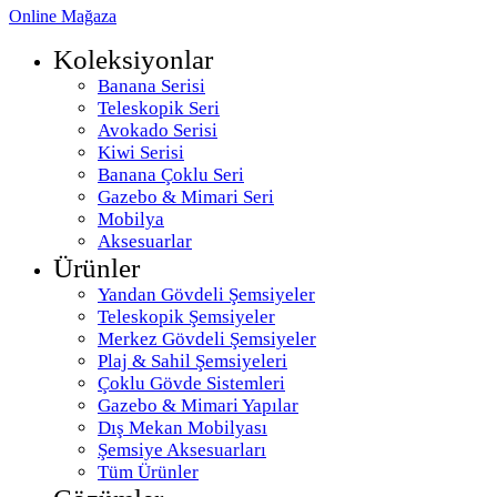
Online Mağaza
Koleksiyonlar
Banana Serisi
Teleskopik Seri
Avokado Serisi
Kiwi Serisi
Banana Çoklu Seri
Gazebo & Mimari Seri
Mobilya
Aksesuarlar
Ürünler
Yandan Gövdeli Şemsiyeler
Teleskopik Şemsiyeler
Merkez Gövdeli Şemsiyeler
Plaj & Sahil Şemsiyeleri
Çoklu Gövde Sistemleri
Gazebo & Mimari Yapılar
Dış Mekan Mobilyası
Şemsiye Aksesuarları
Tüm Ürünler