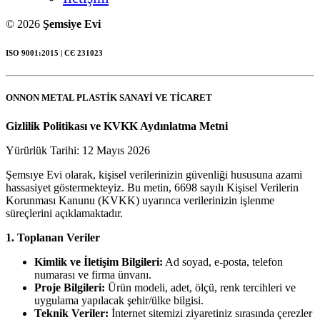
© 2026
Şemsiye Evi
ISO 9001:2015 | СЄ 231023
ONNON METAL PLASTİK SANAYİ VE TİCARET
Gizlilik Politikası ve KVKK Aydınlatma Metni
Yürürlük Tarihi: 12 Mayıs 2026
Şemsıye Evi olarak, kişisel verilerinizin güvenliği hususuna azami
hassasiyet göstermekteyiz. Bu metin, 6698 sayılı Kişisel Verilerin
Korunması Kanunu (KVKK) uyarınca verilerinizin işlenme
süreçlerini açıklamaktadır.
1. Toplanan Veriler
Kimlik ve İletişim Bilgileri:
Ad soyad, e-posta, telefon
numarası ve firma ünvanı.
Proje Bilgileri:
Ürün modeli, adet, ölçü, renk tercihleri ve
uygulama yapılacak şehir/ülke bilgisi.
Teknik Veriler:
İnternet sitemizi ziyaretiniz sırasında çerezler