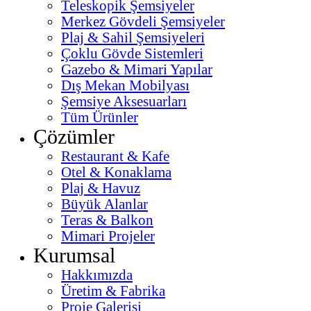
Teleskopik Şemsiyeler
Merkez Gövdeli Şemsiyeler
Plaj & Sahil Şemsiyeleri
Çoklu Gövde Sistemleri
Gazebo & Mimari Yapılar
Dış Mekan Mobilyası
Şemsiye Aksesuarları
Tüm Ürünler
Çözümler
Restaurant & Kafe
Otel & Konaklama
Plaj & Havuz
Büyük Alanlar
Teras & Balkon
Mimari Projeler
Kurumsal
Hakkımızda
Üretim & Fabrika
Proje Galerisi