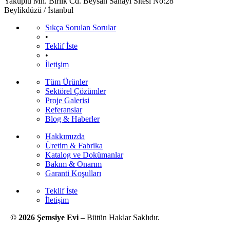
Yakuplu Mh. Birlik Cd. Beysan Sanayi Sitesi No:28
Beylikdüzü / İstanbul
Sıkça Sorulan Sorular
•
Teklif İste
•
İletişim
Tüm Ürünler
Sektörel Çözümler
Proje Galerisi
Referanslar
Blog & Haberler
Hakkımızda
Üretim & Fabrika
Katalog ve Dokümanlar
Bakım & Onarım
Garanti Koşulları
Teklif İste
İletişim
© 2026 Şemsiye Evi
– Bütün Haklar Saklıdır.